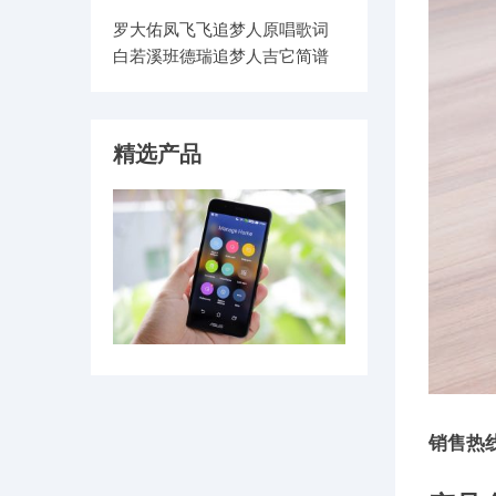
罗大佑凤飞飞追梦人原唱歌词
白若溪班德瑞追梦人吉它简谱
精选产品
销售热